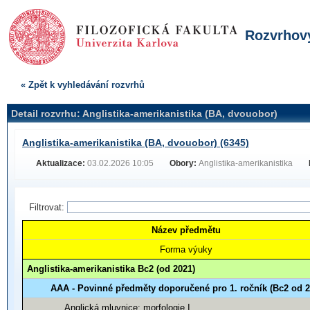
Rozvrhový
« Zpět k vyhledávání rozvrhů
Detail rozvrhu: Anglistika-amerikanistika (BA, dvouobor)
Anglistika-amerikanistika (BA, dvouobor) (6345)
Aktualizace:
03.02.2026 10:05
Obory:
Anglistika-amerikanistika
Filtrovat:
Název předmětu
Forma výuky
Anglistika-amerikanistika Bc2 (od 2021)
AAA - Povinné předměty doporučené pro 1. ročník (Bc2 od 2
Anglická mluvnice: morfologie I