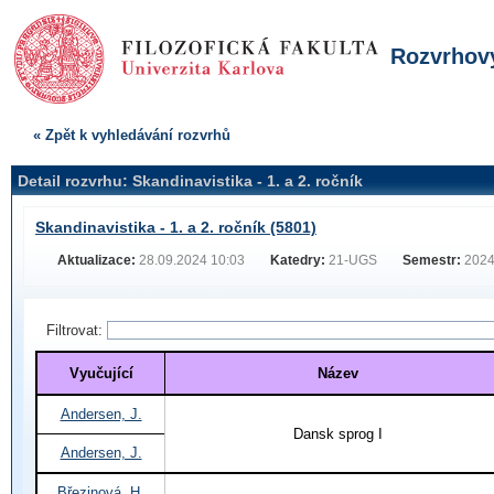
Rozvrhový
« Zpět k vyhledávání rozvrhů
Detail rozvrhu: Skandinavistika - 1. a 2. ročník
Skandinavistika - 1. a 2. ročník (5801)
Aktualizace:
28.09.2024 10:03
Katedry:
21-UGS
Semestr:
2024
Filtrovat:
Vyučující
Název
Andersen, J.
Dansk sprog I
Andersen, J.
Březinová, H.