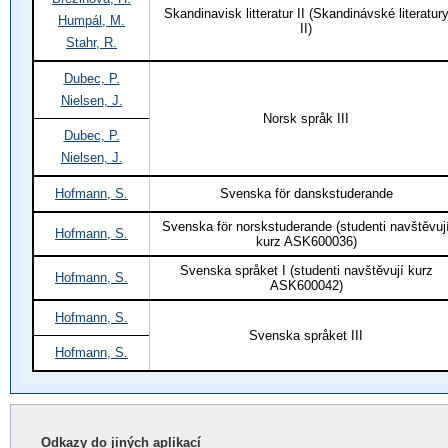
Skandinavisk litteratur II (Skandinávské literatur
Humpál, M.
II)
Stahr, R.
Dubec, P.
Nielsen, J.
Norsk språk III
Dubec, P.
Nielsen, J.
Hofmann, S.
Svenska för danskstuderande
Svenska för norskstuderande (studenti navštěvuj
Hofmann, S.
kurz ASK600036)
Svenska språket I (studenti navštěvují kurz
Hofmann, S.
ASK600042)
Hofmann, S.
Svenska språket III
Hofmann, S.
Odkazy do jiných aplikací